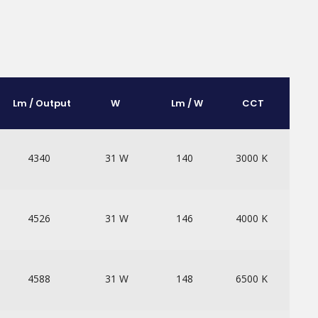
Lm / Output
W
Lm / W
CCT
4340
31 W
140
3000 K
4526
31 W
146
4000 K
4588
31 W
148
6500 K