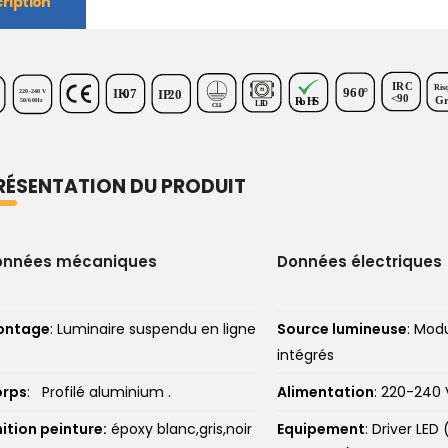
ription
IRC
Ris
960
°
220-240
V
IK
0
7
IP
2
0
<90
G
R
oH
S
50/60H
z
LE
D
CL.
I
RÉSENTATION DU PRODUIT
onnées mécaniques
Données électriques
ontage
: Luminaire suspendu en ligne
Source lumineuse
: Mod
intégrés
rps
: Profilé aluminium .
Alimentation
: 220-240 
nition peinture:
époxy blanc,gris,noir
Equipement
: Driver LED