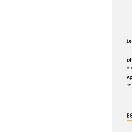
L
Di
de
Ap
sc
E