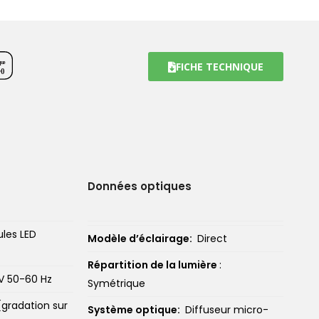
qu
e
FICHE TECHNIQUE
r
0
Données optiques
ules LED
Modèle d’éclairage:
Direct
Répartition de la lumière
:
V 50-60 Hz
Symétrique
 (gradation sur
Système optique:
Diffuseur micro-