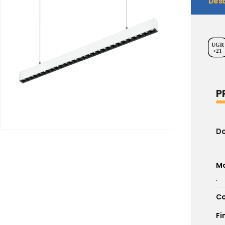
Desc
UGR
<21
P
D
M
.
Co
Fi