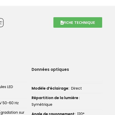
FICHE TECHNIQUE
40
V
0H
z
Données optiques
ules LED
Modèle d’éclairage:
Direct
Répartition de la lumière
:
V 50-60 Hz
Symétrique
 (gradation sur
Angle de rayonnement:
120°