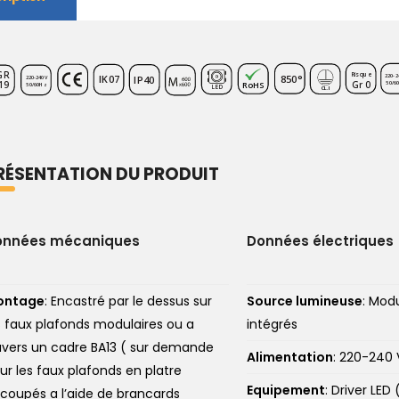
GR
Risqu
e
850
°
IK
0
7
220-2
IP
4
0
220-240
V
Gr
0
19
50/6
R
oH
S
50/60H
z
LE
D
CL.
I
RÉSENTATION DU PRODUIT
onnées mécaniques
Données électriques
ontage
: Encastré par le dessus sur
Source lumineuse
: Mod
s faux plafonds modulaires ou a
intégrés
avers un cadre BA13 ( sur demande
Alimentation
: 220-240 
sur les faux plafonds en platre
Equipement
: Driver LED
coupés a l’aide de brancards