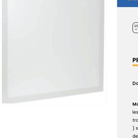
U
<
P
D
M
le
tr
) 
de