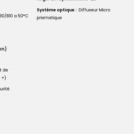
Système optique :
Diffuseur Micro
 80/B10 a 50°C
prismatique
on)
t de
 +)
écurité