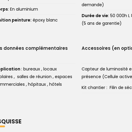
demande)
rps
: En aluminium
Durée de vie
: 50 000h L
nition peinture:
époxy blanc
(5 ans de garentie)
es données complémentaires
Accessoires (en opti
plication
: bureaux , locaux
Capteur de luminosité e
olaires , salles de réunion , espaces
présence (Cellule active
mmerciales , hôpitaux , hôtels
Kit chantier : Filin de s
SQUISSE