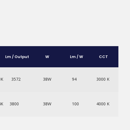
Lm / Output
W
Lm / W
CCT
3K
3572
38W
94
3000 K
4K
3800
38W
100
4000 K