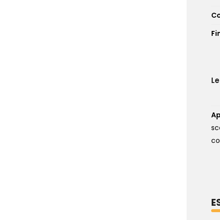
Co
Fi
L
Ap
sc
co
E